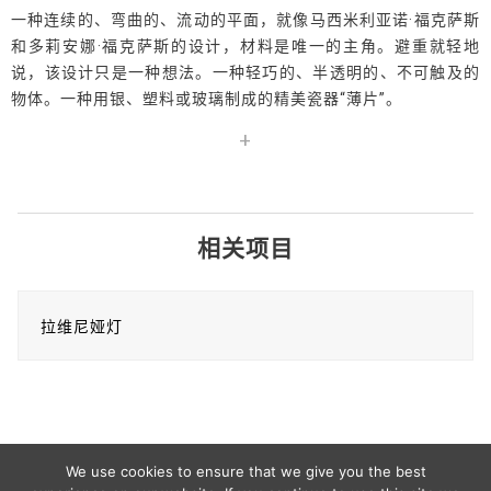
一种连续的、弯曲的、流动的平面，就像马西米利亚诺·福克萨斯
和多莉安娜·福克萨斯的设计，材料是唯一的主角。避重就轻地
说，该设计只是一种想法。一种轻巧的、半透明的、不可触及的
物体。一种用银、塑料或玻璃制成的精美瓷器“薄片”。
+
相关项目
Use
the
拉维尼娅灯
left
and
right
arrow
keys
to
We use cookies to ensure that we give you the best
access