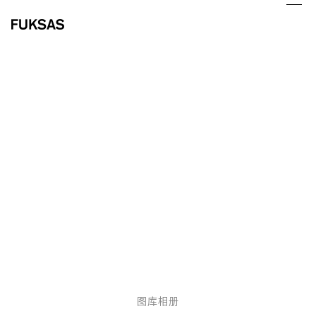
Skip
Ope
Clo
to
mob
mob
content
me
me
茶和咖啡塔
–
咖啡套装
图库相册