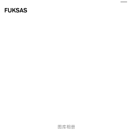
Skip
Ope
Clo
to
mob
mob
content
me
me
意大利都灵
Palatino
购物中心
图库相册