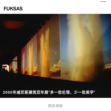
Skip
Ope
Clo
to
mob
mob
content
me
me
2000
年威尼斯
建筑
双年展
“
多一些伦理、少一些美学
”
图库相册