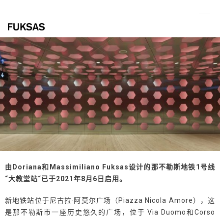
Skip
to
Ope
Clo
content
mob
mob
me
me
由Doriana和Massimiliano Fuksas设计的那不勒斯地铁1号线
“大教堂站“已于2021年8月6日启用。
新地铁站位于尼古拉·阿莫尔广场（Piazza Nicola Amore），这
是那不勒斯市一座历史悠久的广场，位于 Via Duomo和Corso