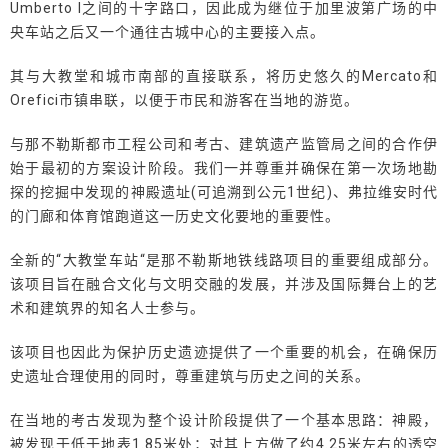
Umberto I之间的十字路口，因此成为继位于加里波第广场的中
央车站之后又一个通往古城中心的主要接入点。
其与大教堂和城市南部的直接联系，将历史悠久的Mercato和
Orefici市镇串联，以便于市民和游客在当地的游览。
与那不勒斯都市工程公司和考古、建筑遗产监管局之间的合作伊
始于最初的方案设计阶段。我们一并尊重并确保在第一次场地勘
探的挖掘中发现的神殿遗址(可追溯到公元1世纪)、弗拉维安时代
的门廊和体育馆跑道这一历史文化要地的重要性。
全新的“大教堂车站“是那不勒斯地铁线路项目的重要组成部分。
该项目旨在融合文化与文明交融的发展，并涉及国际舞台上的艺
术和建筑界的知名人士参与。
该项目也因此为保护历史遗迹提供了一个重要的机会，在确保历
史遗址合理使用的同时，尊重建筑与历史之间的关系。
在当地的考古发现为整个设计阶段提供了一个基本思路：神殿，
被发现于低于地表1.85米处；对其上方做了约4.25米左右的透空