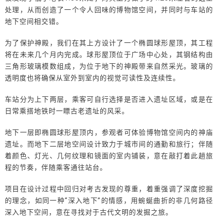
处理，从而创造了一个令人回味的博物馆空间，并同时与车站的
地下空间相交错。
为了保护神殿，我们在其上方设计了一个椭圆球形屋顶，其工程
将在未来几个月内完成。球形屋顶位于广场中心处，其钢结构由
三角形玻璃模数组成，为位于地下的神殿带来自然采光。玻璃的
透明度也将确保从室外到室内的视觉可读性及连续性。
车站分为上下两层，乘客可自行选择是否进入遗址区域，或是在
日常乘搭地铁时一瞟古老遗址的风采。
地下一层即椭圆球形屋顶内，参观者可体验博物馆空间内的神庙
遗址。而地下二层地空间设计致力于城市间的通勤和旅行；伴随
着颜色、灯光、几何纹理和镜面的室内铺装，意在敲打着此趟旅
程的节奏，伴随乘客通往站台。
项目在设计过程中回归对考古发现的尊重，着重强调了深度挖掘
的理念，如同一种“深入地下”的情感，用蜿蜒曲折的非几何路径
深入地下空间，意在寻找对于古代文明的发掘之旅。